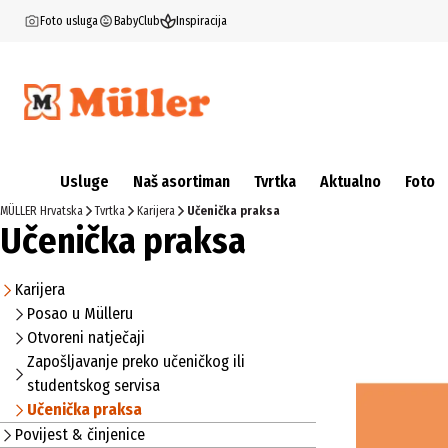
Foto usluga
BabyClub
Inspiracija
Usluge
Naš asortiman
Tvrtka
Aktualno
Foto
MÜLLER Hrvatska
Tvrtka
Karijera
Učenička praksa
Učenička praksa
Karijera
Posao u Mülleru
Otvoreni natječaji
Zapošljavanje preko učeničkog ili
studentskog servisa
Učenička praksa
Povijest & činjenice