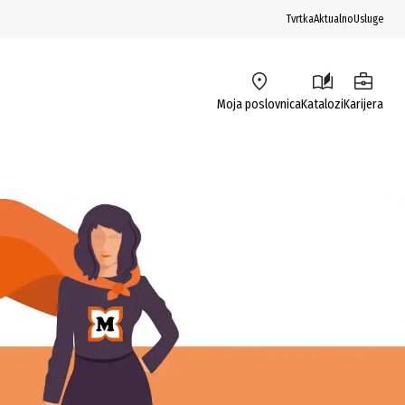
Tvrtka
Aktualno
Usluge
Moja poslovnica
Katalozi
Karijera