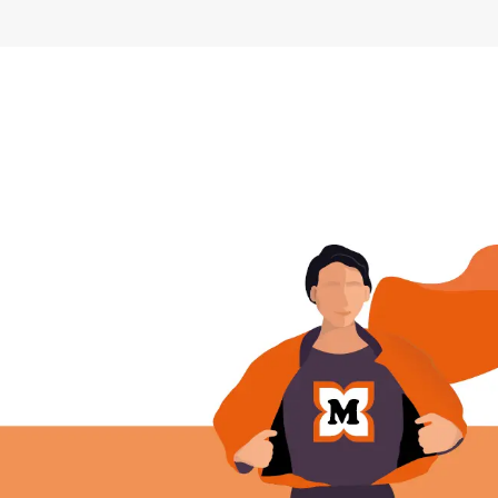
Preskoči na navigaciju
Preskoči na glavni sadržaj