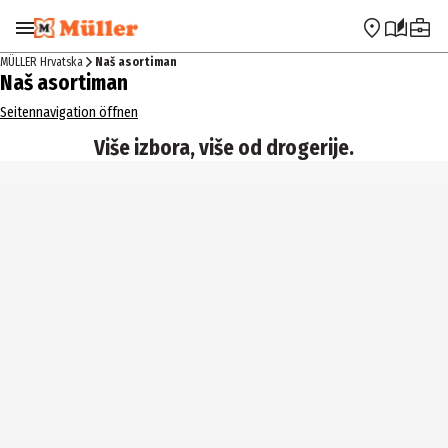
Preskoči na navigaciju
Preskoči na glavni sadržaj
MÜLLER Hrvatska
Naš asortiman
Naš asortiman
Seitennavigation öffnen
Više izbora, više od drogerije.