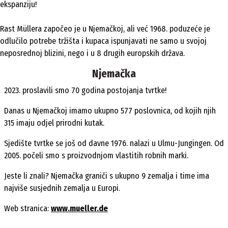
ekspanziju!
Rast Müllera započeo je u Njemačkoj, ali već 1968. poduzeće je
odlučilo potrebe tržišta i kupaca ispunjavati ne samo u svojoj
neposrednoj blizini, nego i u 8 drugih europskih država.
Njemačka
2023. proslavili smo 70 godina postojanja tvrtke!
Danas u Njemačkoj imamo ukupno 577 poslovnica, od kojih njih
315 imaju odjel prirodni kutak.
Sjedište tvrtke se još od davne 1976. nalazi u Ulmu-Jungingen. Od
2005. počeli smo s proizvodnjom vlastitih robnih marki.
Jeste li znali? Njemačka graniči s ukupno 9 zemalja i time ima
najviše susjednih zemalja u Europi.
Web stranica:
www.mueller.de