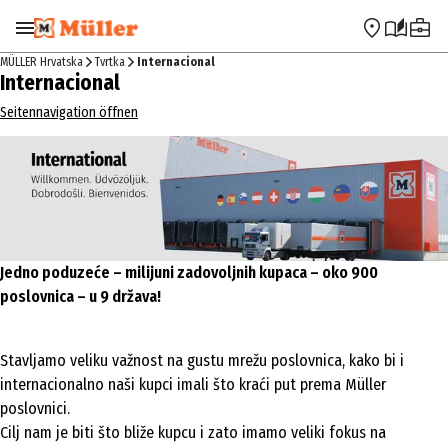
Preskoči na navigaciju
Preskoči na glavni sadržaj
MÜLLER Hrvatska
Tvrtka
Internacional
Internacional
Seitennavigation öffnen
Jedno poduzeće – milijuni zadovoljnih kupaca – oko 900
poslovnica – u 9 država!
Stavljamo veliku važnost na gustu mrežu poslovnica, kako bi i
internacionalno naši kupci imali što kraći put prema Müller
poslovnici.
Cilj nam je biti što bliže kupcu i zato imamo veliki fokus na