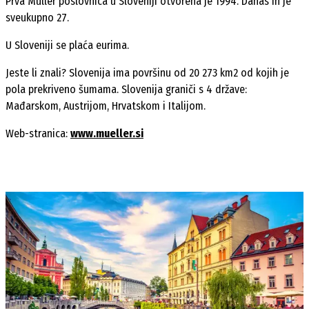
Prva Müller poslovnica u Sloveniji otvorena je 1994. Danas ih je
sveukupno 27.
U Sloveniji se plaća eurima.
Jeste li znali? Slovenija ima površinu od 20 273 km2 od kojih je
pola prekriveno šumama. Slovenija graniči s 4 države:
Mađarskom, Austrijom, Hrvatskom i Italijom.
Web-stranica:
www.mueller.si