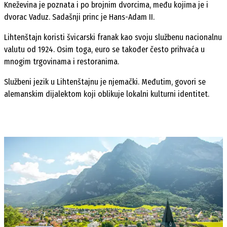
Kneževina je poznata i po brojnim dvorcima, među kojima je i
dvorac Vaduz. Sadašnji princ je Hans-Adam II.
Lihtenštajn koristi švicarski franak kao svoju službenu nacionalnu
valutu od 1924. Osim toga, euro se također često prihvaća u
mnogim trgovinama i restoranima.
Službeni jezik u Lihtenštajnu je njemački. Međutim, govori se
alemanskim dijalektom koji oblikuje lokalni kulturni identitet.