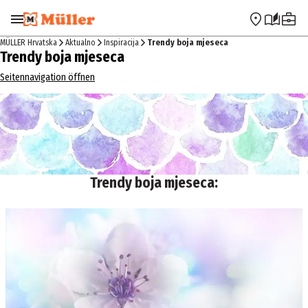
Preskoči na navigaciju
Preskoči na glavni sadržaj
MÜLLER Hrvatska
Aktualno
Inspiracija
Trendy boja mjeseca
Trendy boja mjeseca
Seitennavigation öffnen
Trendy boja mjeseca: