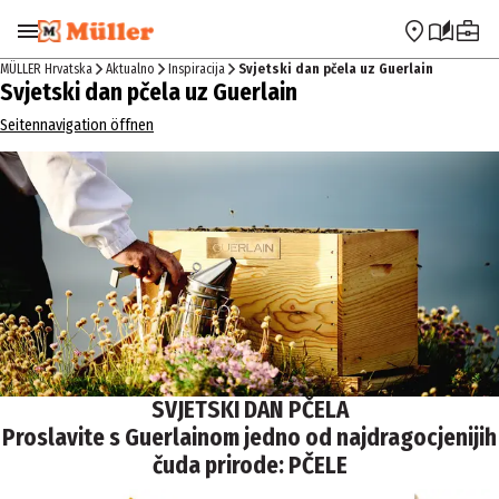
Preskoči na navigaciju
Preskoči na glavni sadržaj
MÜLLER Hrvatska
Aktualno
Inspiracija
Svjetski dan pčela uz Guerlain
Svjetski dan pčela uz Guerlain
Seitennavigation öffnen
SVJETSKI DAN PČELA
Proslavite s Guerlainom jedno od najdragocjenijih
čuda prirode: PČELE