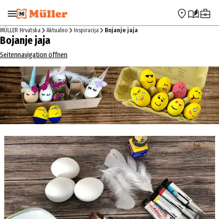
Preskoči na navigaciju
Preskoči na glavni sadržaj
MÜLLER Hrvatska
Aktualno
Inspiracija
Bojanje jaja
Bojanje jaja
Seitennavigation öffnen