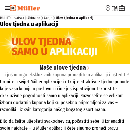
Preskoči na navigaciju
Preskoči na glavni sadržaj
MÜLLER Hrvatska
Aktualno
Akcije
Ulov tjedna u aplikaciji
Ulov tjedna u aplikaciji
Naše ulove tjedna
…i još mnogo ekskluzivnih kupona pronađite u aplikaciji i uštedite!
Uronite u svijet Müller aplikacije i otkrijte atraktivne tjedne ponude
koje vašu kupnju u poslovnici čine još isplativijom. Iskoristite
ekskluzivne pogodnosti samo u aplikaciji. Razveselite se velikom
izboru dodatnih kupona koji su posebno pripremljeni za vas –
raznoliki i iz svih kategorija našeg bogatog asortimana.
Bilo da želite uljepšati svakodnevicu, počastiti sebe ili iznenaditi
svoje najdraže – u Müller aplikaciji ćete sigurno pronaći pravu