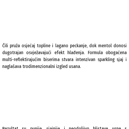
Čili pruža osjećaj topline i lagano peckanje, dok mentol donosi
dugotrajan osvježavajući efekt hlađenja. Formula obogaćena
multi-reflektirajućim biserima stvara intenzivan sparkling sjaj i
naglašava trodimenzionalni izgled usana.
Rezultat su punije, sjajnije i neodoljivo blistave usne s