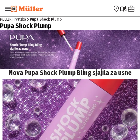
Preskoči na navigaciju
Preskoči na glavni sadržaj
MÜLLER Hrvatska
Pupa Shock Plump
Pupa Shock Plump
Nova Pupa Shock Plump Bling sjajila za usne